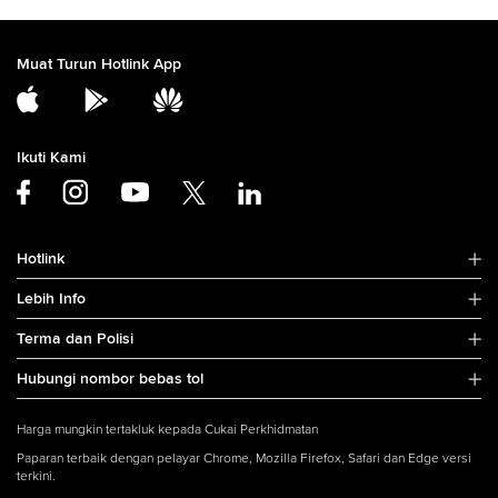
Muat Turun Hotlink App
Ikuti Kami
Hotlink
Lebih Info
Terma dan Polisi
Hubungi nombor bebas tol
Harga mungkin tertakluk kepada Cukai Perkhidmatan
Paparan terbaik dengan pelayar Chrome, Mozilla Firefox, Safari dan Edge versi
terkini.