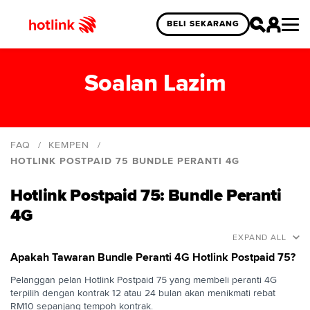
BELI SEKARANG
Soalan Lazim
FAQ
KEMPEN
HOTLINK POSTPAID 75 BUNDLE PERANTI 4G
Hotlink Postpaid eSIM Exclusive Campaign
Hotlink Postpaid 75: Bundle Peranti
Hotlink Uni Legends Challenge
4G
Tawaran Peranti Hotlink Postpaid 2024
EXPAND ALL
Hotlink X Grab Offer
Apakah Tawaran Bundle Peranti 4G Hotlink Postpaid 75?
Pelanggan pelan Hotlink Postpaid 75 yang membeli peranti 4G
HP40 Foodpanda Promo
terpilih dengan kontrak 12 atau 24 bulan akan menikmati rebat
Year End Rewards
RM10 sepanjang tempoh kontrak.