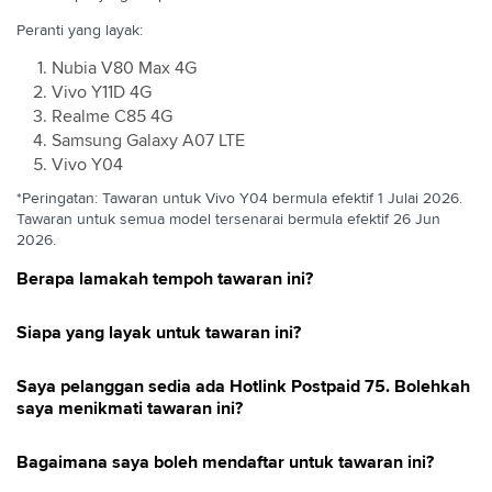
Peranti yang layak:
Duta Kampus Hotlink
Nubia V80 Max 4G
Latensi Gaming MLBB Yang Dioptimumkan
Vivo Y11D 4G
Pakej RAHMAH Siswa
Realme C85 4G
Samsung Galaxy A07 LTE
Pek Permulaan Hotlink 5G
Vivo Y04
Kempen Barangan Hotlink Postpaid 2025
*Peringatan: Tawaran untuk Vivo Y04 bermula efektif 1 Julai 2026.
Tawaran untuk semua model tersenarai bermula efektif 26 Jun
Kempen Barangan Hotlink Postpaid 2026
2026.
Promosi Sabah dan Sarawak
Berapa lamakah tempoh tawaran ini?
Hotlink Postpaid 75 Bundle Peranti 4G
Siapa yang layak untuk tawaran ini?
Saya pelanggan sedia ada Hotlink Postpaid 75. Bolehkah
saya menikmati tawaran ini?
Bagaimana saya boleh mendaftar untuk tawaran ini?